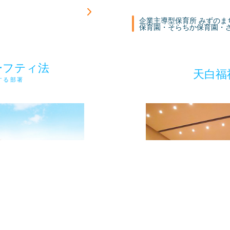
企業主導型保育所 みずの
保育園・そらちか保育園・
ーフティ法
天白福
する部署