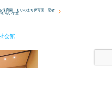
まち保育園・もりのまち保育園・忍者
さむらい学童
祉会館