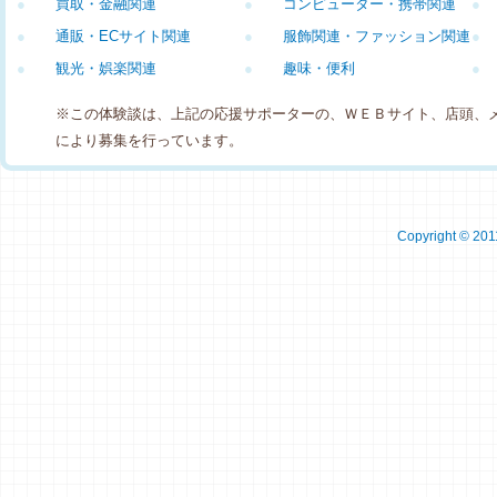
●
買取・金融関連
●
コンピューター・携帯関連
●
●
通販・ECサイト関連
●
服飾関連・ファッション関連
●
●
観光・娯楽関連
●
趣味・便利
●
※この体験談は、上記の応援サポーターの、ＷＥＢサイト、店頭、
により募集を行っています。
Copyright © 2011